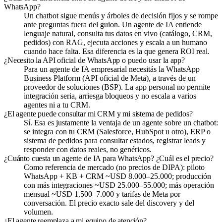
WhatsApp?
Un chatbot sigue menús y árboles de decisión fijos y se rompe
ante preguntas fuera del guion. Un agente de IA entiende
lenguaje natural, consulta tus datos en vivo (catálogo, CRM,
pedidos) con RAG, ejecuta acciones y escala a un humano
cuando hace falta. Esa diferencia es la que genera ROI real.
¿Necesito la API oficial de WhatsApp o puedo usar la app?
Para un agente de IA empresarial necesitás la WhatsApp
Business Platform (API oficial de Meta), a través de un
proveedor de soluciones (BSP). La app personal no permite
integración seria, arriesga bloqueos y no escala a varios
agentes ni a tu CRM.
¿El agente puede consultar mi CRM y mi sistema de pedidos?
Sí. Esa es justamente la ventaja de un agente sobre un chatbot:
se integra con tu CRM (Salesforce, HubSpot u otro), ERP o
sistema de pedidos para consultar estados, registrar leads y
responder con datos reales, no genéricos.
¿Cuánto cuesta un agente de IA para WhatsApp? ¿Cuál es el precio?
Como referencia de mercado (no precios de DIPA): piloto
WhatsApp + KB + CRM ~USD 8.000–25.000; producción
con más integraciones ~USD 25.000–55.000; más operación
mensual ~USD 1.500–7.000 y tarifas de Meta por
conversación. El precio exacto sale del discovery y del
volumen.
¿El agente reemplaza a mi equipo de atención?