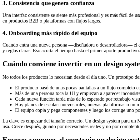
3. Consistencia que genera confianza
Una interfaz consistente se siente más profesional y es más fácil de u
en productos B2B o plataformas con flujos largos.
4. Onboarding más rápido del equipo
Cuando entra una nueva persona —diseñadora o desarrolladora— el d
y reglas claras. Eso acorta el tiempo hasta el primer aporte productivo.
Cuándo conviene invertir en un design syst
No todos los productos lo necesitan desde el día uno. Un prototipo d
El producto pasó de unas pocas pantallas a un flujo completo c
Más de una persona toca la UI y empiezan a aparecer inconsiste
Cada nueva función tarda más de lo esperado por retrabajo visu
Hay planes de escalar: nuevos roles, nuevas plataformas o un r
El equipo copia y pega componentes y luego los corrige uno po
La clave es empezar del tamaño correcto. Un design system para un MV
usa. Crece después, guiado por necesidades reales y no por completitu
Errores comunes al construir un design sys