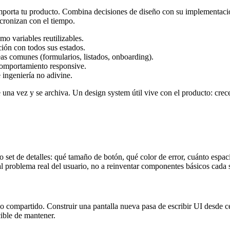
mporta tu producto. Combina decisiones de diseño con su implementació
cronizan con el tiempo.
mo variables reutilizables.
ión con todos sus estados.
as comunes (formularios, listados, onboarding).
comportamiento responsive.
 ingeniería no adivine.
una vez y se archiva. Un design system útil vive con el producto: crece
o set de detalles: qué tamaño de botón, qué color de error, cuánto espa
al problema real del usuario, no a reinventar componentes básicos cada
ompartido. Construir una pantalla nueva pasa de escribir UI desde cer
cible de mantener.