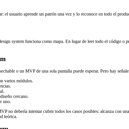
sar: el usuario aprende un patrón una vez y lo reconoce en todo el prod
esign system funciona como mapa. En lugar de leer todo el código o 
em
esechable o un MVP de una sola pantalla puede esperar. Pero hay señale
on varios módulos.
ncias.
al.
ediseño cercano.
r uno.
P no debería intentar cubrir todos los casos posibles: alcanza con un
d teórica.
tem