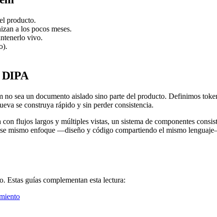
el producto.
izan a los pocos meses.
ntenerlo vivo.
o).
n DIPA
tem no sea un documento aislado sino parte del producto. Definimos t
ueva se construya rápido y sin perder consistencia.
on flujos largos y múltiples vistas, un sistema de componentes consiste
z. Ese mismo enfoque —diseño y código compartiendo el mismo lenguaje—
. Estas guías complementan esta lectura:
miento