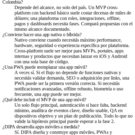
Colombia?
Depende del alcance, no solo del país. Un MVP cross-
platform con backend básico suele costar decenas de miles de
dólares; una plataforma con roles, integraciones, offline,
pagos y dashboards necesita fases. Compará propuestas con el
mismo alcance documentado.
¿Conviene hacer una app nativa o híbrida?
Nativo conviene cuando necesitás máximo performance,
hardware, seguridad o experiencia específica por plataforma.
Cross-platform suele ser mejor para MVPs, portales, apps
internas y productos que necesitan lanzar en iOS y Android
con una sola base de código.
¿Una PWA puede reemplazar una app móvil?
A veces sí. Si el flujo no depende de funciones nativas y
necesitás validar demanda, SEO o adquisición por links, una
PWA puede ser la primera versión correcta. Si necesitás
notificaciones avanzadas, offline robusto, biometría o uso
frecuente, una app puede ser mejor.
¿Qué debe incluir el MVP de una app móvil?
Un solo flujo principal, autenticación si hace falta, backend
mínimo, analítica de eventos clave, diseño usable, QA en
dispositivos objetivo y un plan de publicación. Todo lo que no
valide la hipótesis principal puede esperar a la fase 2.
¿DIPA desarrolla apps móviles a medida?
Sí. DIPA diseña y construye apps móviles, PWAs y