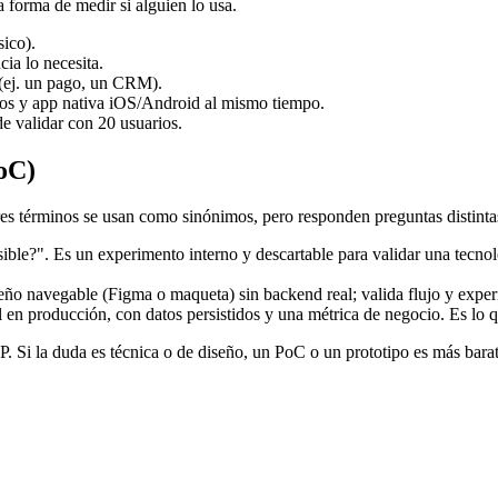
a forma de medir si alguien lo usa.
sico).
cia lo necesita.
jo (ej. un pago, un CRM).
ados y app nativa iOS/Android al mismo tiempo.
de validar con 20 usuarios.
oC)
res términos se usan como sinónimos, pero responden preguntas distinta
ble?". Es un experimento interno y descartable para validar una tecnol
seño navegable (Figma o maqueta) sin backend real; valida flujo y exper
en producción, con datos persistidos y una métrica de negocio. Es lo qu
. Si la duda es técnica o de diseño, un PoC o un prototipo es más bara