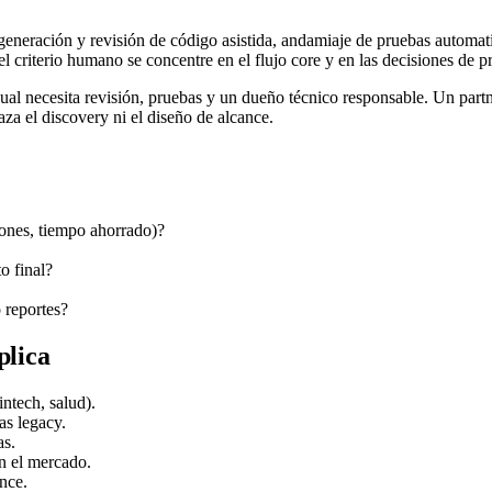
neración y revisión de código asistida, andamiaje de pruebas automatiz
 el criterio humano se concentre en el flujo core y en las decisiones de p
 igual necesita revisión, pruebas y un dueño técnico responsable. Un par
 el discovery ni el diseño de alcance.
iones, tiempo ahorrado)?
o final?
 reportes?
plica
intech, salud).
as legacy.
as.
n el mercado.
ance.