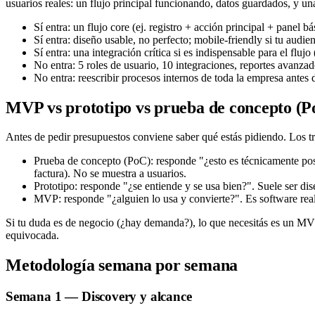
usuarios reales: un flujo principal funcionando, datos guardados, y un
Sí entra: un flujo core (ej. registro + acción principal + panel bá
Sí entra: diseño usable, no perfecto; mobile-friendly si tu audien
Sí entra: una integración crítica si es indispensable para el flu
No entra: 5 roles de usuario, 10 integraciones, reportes avanz
No entra: reescribir procesos internos de toda la empresa antes 
MVP vs prototipo vs prueba de concepto (P
Antes de pedir presupuestos conviene saber qué estás pidiendo. Los t
Prueba de concepto (PoC): responde "¿esto es técnicamente posi
factura). No se muestra a usuarios.
Prototipo: responde "¿se entiende y se usa bien?". Suele ser di
MVP: responde "¿alguien lo usa y convierte?". Es software real 
Si tu duda es de negocio (¿hay demanda?), lo que necesitás es un MVP
equivocada.
Metodología semana por semana
Semana 1 — Discovery y alcance