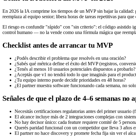
En 2026 la IA comprime los tiempos de un MVP sin bajar la calidad: ge
reemplaza al equipo senior; libera horas de tareas repetitivas para que
El riesgo es confundir "rápido" con "sin criterio": el código asistido
control humano — no la vende como una fórmula mágica que reemplaza
Checklist antes de arrancar tu MVP
¿Podés describir el problema que resolvés en una oración?
¿Sabés qué métrica define el éxito del MVP (registros, convers
¿Tenés al menos 10 usuarios potenciales dispuestos a probarlo?
¿Aceptás que v1 no tendrá todo lo que imaginás para el product
¿Tu equipo interno puede decidir prioridades en 48 horas?
¿El partner muestra software funcionando cada semana, no solo
Señales de que el plazo de 4–6 semanas no a
Necesitás certificaciones regulatorias antes del primer usuario (f
El alcance incluye más de 2 integraciones complejas con sistem
No hay decisor único: cada feature requiere comité de 5 person
Querés paridad funcional con un competidor que lleva 3 años e
El partner no hace discovery y promete fecha fija sin ver el alc