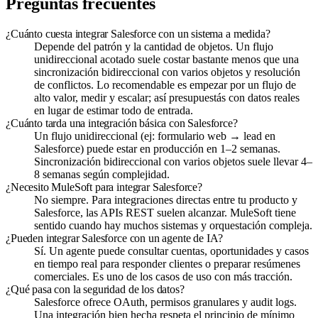
Preguntas frecuentes
¿Cuánto cuesta integrar Salesforce con un sistema a medida?
Depende del patrón y la cantidad de objetos. Un flujo
unidireccional acotado suele costar bastante menos que una
sincronización bidireccional con varios objetos y resolución
de conflictos. Lo recomendable es empezar por un flujo de
alto valor, medir y escalar; así presupuestás con datos reales
en lugar de estimar todo de entrada.
¿Cuánto tarda una integración básica con Salesforce?
Un flujo unidireccional (ej: formulario web → lead en
Salesforce) puede estar en producción en 1–2 semanas.
Sincronización bidireccional con varios objetos suele llevar 4–
8 semanas según complejidad.
¿Necesito MuleSoft para integrar Salesforce?
No siempre. Para integraciones directas entre tu producto y
Salesforce, las APIs REST suelen alcanzar. MuleSoft tiene
sentido cuando hay muchos sistemas y orquestación compleja.
¿Pueden integrar Salesforce con un agente de IA?
Sí. Un agente puede consultar cuentas, oportunidades y casos
en tiempo real para responder clientes o preparar resúmenes
comerciales. Es uno de los casos de uso con más tracción.
¿Qué pasa con la seguridad de los datos?
Salesforce ofrece OAuth, permisos granulares y audit logs.
Una integración bien hecha respeta el principio de mínimo