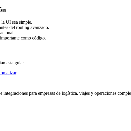
ón
 la UI sea simple.
antes del routing avanzado.
nacional.
 importante como código.
tan esta guía:
tomatizar
 integraciones para empresas de logística, viajes y operaciones compl