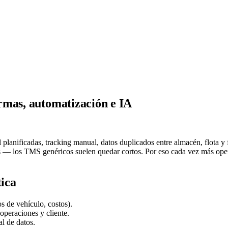
rmas, automatización e IA
mal planificadas, tracking manual, datos duplicados entre almacén, flo
país — los TMS genéricos suelen quedar cortos. Por eso cada vez más opera
tica
os de vehículo, costos).
 operaciones y cliente.
l de datos.