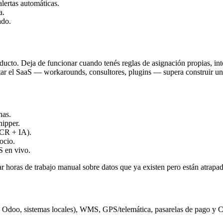
lertas automáticas.
a.
ado.
ducto. Deja de funcionar cuando tenés reglas de asignación propias, i
daptar el SaaS — workarounds, consultores, plugins — supera construir u
nas.
hipper.
OCR + IA).
ocio.
S en vivo.
r horas de trabajo manual sobre datos que ya existen pero están atrapad
, Odoo, sistemas locales), WMS, GPS/telemática, pasarelas de pago y C